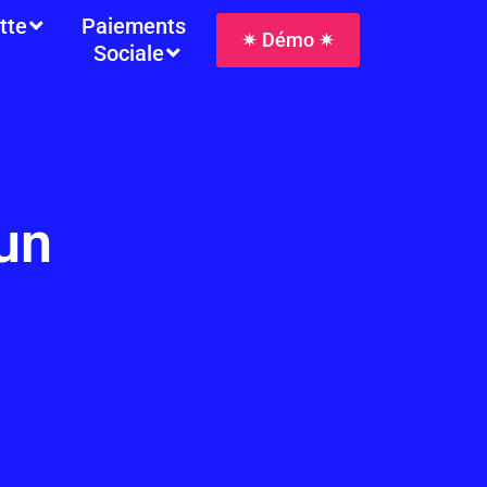
tte
Paiements
✷ Démo ✷
Sociale
un