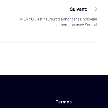
Suivant:
MENNOO est heureux d'annoncer sa nouvelle
collaboration avec Souroti
Termes