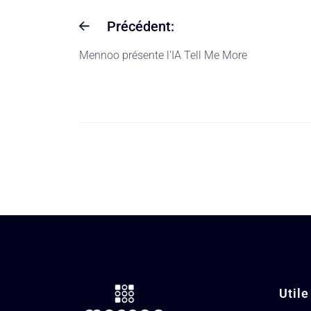
Précédent:
Mennoo présente l'IA Tell Me More
Utile