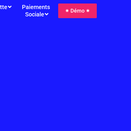
tte
Paiements
✷ Démo ✷
Sociale
à