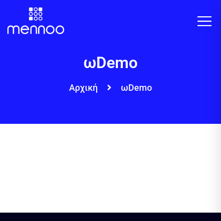
ωDemo
Αρχική
ωDemo