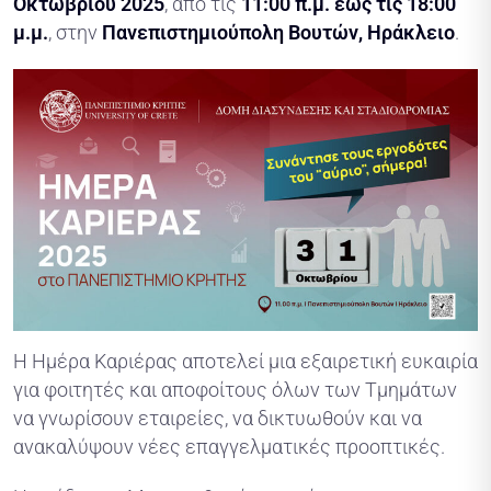
Οκτωβρίου 2025
, από τις
11:00 π.μ. έως τις 18:00
μ.μ.
, στην
Πανεπιστημιούπολη Βουτών, Ηράκλειο
.
Η Ημέρα Καριέρας αποτελεί μια εξαιρετική ευκαιρία
για φοιτητές και αποφοίτους όλων των Τμημάτων
να γνωρίσουν εταιρείες, να δικτυωθούν και να
ανακαλύψουν νέες επαγγελματικές προοπτικές.